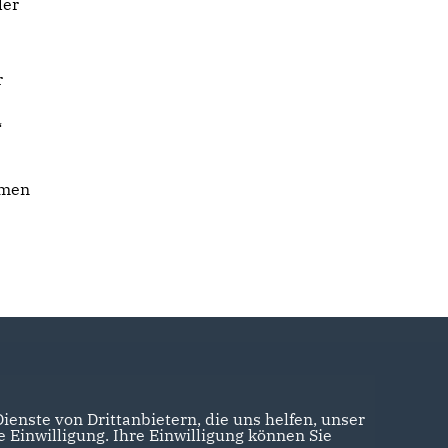
der
r
“
mmen
enste von Drittanbietern, die uns helfen, unser
Einwilligung. Ihre Einwilligung können Sie