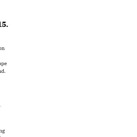
15.
on
ppe
nd.
d
ng