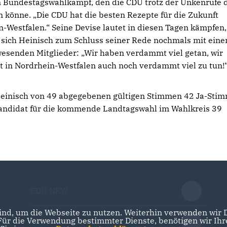
n Bundestagswahlkampf, den die CDU trotz der Unkenrufe 
n könne. „Die CDU hat die besten Rezepte für die Zukunft
-Westfalen.“ Seine Devise lautet in diesen Tagen kämpfen,
 sich Heinisch zum Schluss seiner Rede nochmals mit eine
senden Mitglieder: „Wir haben verdammt viel getan, wir
bt in Nordrhein-Westfalen auch noch verdammt viel zu tun!
 Heinisch von 49 abgegebenen gültigen Stimmen 42 Ja-Sti
-Kandidat für die kommende Landtagswahl im Wahlkreis 39
CDU NRW
nd, um die Webseite zu nutzen. Weiterhin verwenden wir Di
r die Verwendung bestimmter Dienste, benötigen wir Ihre 
CDU Deutschlands