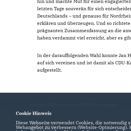
hin und machte Mut für einen engagierte
letzten Tage souverän für sich entscheide
Deutschlands – und genauso für Nordrhein
erklären und überzeugen. Und so richtete
prägnanten Zusammenfassung an die anwe
haben verdammt viel erreicht, aber es gi
In der darauffolgenden Wahl konnte Jan
auf sich vereinen und ist damit als CDU
aufgestellt.
Herzlich Willkommen beim CDU Kreisverband
Mettmann
Cookie Hinweis
Diese Webseite verwendet Cookies, die notwendig si
Webangebot zu verbessern (Website-Optmierung). Fü