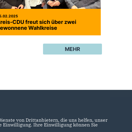
5.02.2025
reis-CDU freut sich über zwei
ewonnene Wahlkreise
MEHR
enste von Drittanbietern, die uns helfen, unser
Einwilligung. Ihre Einwilligung können Sie