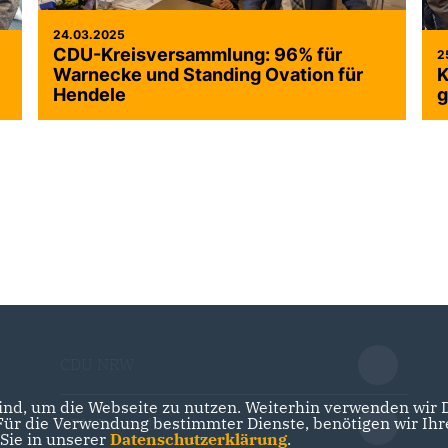
24.03.2025
CDU-Kreisversammlung: 96% für
2
Warnecke und Standing Ovation für
K
Hendele
g
CDU NRW
nd, um die Webseite zu nutzen. Weiterhin verwenden wir Di
r die Verwendung bestimmter Dienste, benötigen wir Ihre 
CDU Deutschlands
 Sie in unserer
Datenschutzerklärung
.