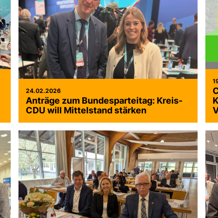
1
C
24.02.2026
Anträge zum Bundesparteitag: Kreis-
K
CDU will Mittelstand stärken
V