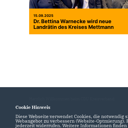
15.09.2025
Dr. Bettina Warnecke wird neue
Landrätin des Kreises Mettmann
Herzlich Willkommen beim CDU Kreisverband
Mettmann
Cookie Hinweis
Diese Webseite verwendet Cookies, die notwendig si
Webangebot zu verbessern (Website-Optmierung). Fü
jederzeit widerrufen. Weitere Informationen finden