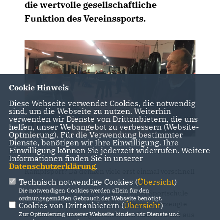
die wertvolle gesellschaftliche
Funktion des Vereinssports.
Cookie Hinweis
Diese Webseite verwendet Cookies, die notwendig
sind, um die Webseite zu nutzen. Weiterhin
verwenden wir Dienste von Drittanbietern, die uns
helfen, unser Webangebot zu verbessern (Website-
Optmierung). Für die Verwendung bestimmter
Dienste, benötigen wir Ihre Einwilligung. Ihre
Einwilligung können Sie jederzeit widerrufen. Weitere
Informationen finden Sie in unserer
Datenschutzerklärung
.
Kampfsport? Da denken viele erst einmal vorschnell
Technisch notwendige Cookies (
Übersicht
)
an grimmige Stiernacken und ruppige
Die notwendigen Cookies werden allein für den
Auseinandersetzungen. Dass in einer Sportschule
ordnungsgemäßen Gebrauch der Webseite benötigt.
das glatte Gegenteil der Fall ist, davon überzeugte
Cookies von Drittanbietern (
Übersicht
)
sich CDU-Bundestagskandidat Dr. Klaus Wiener aus
Zur Optimierung unserer Webseite binden wir Dienste und