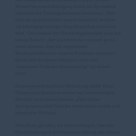
Wiener bei einem Rundgang durch die Sportstätte
während des Trainingsbetriebes feststellen: „Hier
wird ein ganzheitlicher Ansatz vermittelt, bei dem
vor allem gegenseitiger Respekt groß geschrieben
wird.“ Den erntete der Bundestagskandidat auch für
seinen Besuch: „Der Lockdown hat uns weh getan,
umso schöner, dass ein angehender
Bundespolitiker sich unserer Probleme annimmt“,
freute sich Gastgeber Kindzora über eine
besondere Form der Anerkennung“ für seinen
Sport.
Dessen gesellschaftliche Bedeutung stellte Klaus
Wiener zum Abschluss seines fast zweistündigen
Besuchs noch einmal heraus: „Eine solche
Sportgemeinschaft hat eine wesentliche soziale und
integrative Wirkung.
Mein Dank gilt allen, die dazu beitragen, über die
Einschränkungen der Pandemie hinweg ein solches