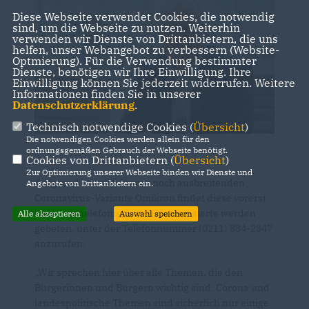
Diese Webseite verwendet Cookies, die notwendig
sind, um die Webseite zu nutzen. Weiterhin
verwenden wir Dienste von Drittanbietern, die uns
helfen, unser Webangebot zu verbessern (Website-
Optmierung). Für die Verwendung bestimmter
Dienste, benötigen wir Ihre Einwilligung. Ihre
Einwilligung können Sie jederzeit widerrufen. Weitere
Informationen finden Sie in unserer
Datenschutzerklärung
.
Technisch notwendige Cookies (
Übersicht
)
Die notwendigen Cookies werden allein für den
ordnungsgemäßen Gebrauch der Webseite benötigt.
Cookies von Drittanbietern (
Übersicht
)
Zur Optimierung unserer Webseite binden wir Dienste und
Aufgrund der sich immer noch ausbreitenden
Angebote von Drittanbietern ein.
Coronavirus-Variante Omikron findet diese vorerst
weiterhin telefonisch statt. Interessierte werden
Alle akzeptieren
Auswahl speichern
gebeten, unter der Telefonnummer (0211) 884-2347
anzurufen.
Wir sprechen hier über alle Themen, die den
Bürgerinnen und Bürgern wichtig sind. Corona und
landespolitische Themen sind sicherlich nur einige