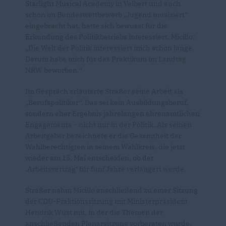
Starlight Musical Academy in Velbert und auch
schon im Bundeswettbewerb „Jugend musiziert“
eingebracht hat, hatte sich bewusst für die
Erkundung des Politikbetriebs interessiert. Micillo:
Die Welt der Politik interessiert mich schon lange.
Darum habe mich für das Praktikum im Landtag
NRW beworben.“
Im Gespräch erläuterte Sträßer seine Arbeit als
Berufspolitiker“. Das sei kein Ausbildungsberuf,
sondern eher Ergebnis jahrelangen ehrenamtlichen
Engagements – nicht nur in der Politik. Als seinen
Arbeitgeber bezeichnete er die Gesamtheit der
Wahlberechtigten in seinem Wahlkreis, die jetzt
wieder am 15. Mai entscheiden, ob der
Arbeitsvertrag‘ für fünf Jahre verlängert werde.
Sträßer nahm Micillo anschließend zu einer Sitzung
der CDU-Fraktionssitzung mit Ministerpräsident
Hendrik Wüst mit, in der die Themen der
anschließenden Plenarsitzung vorberaten wurde.