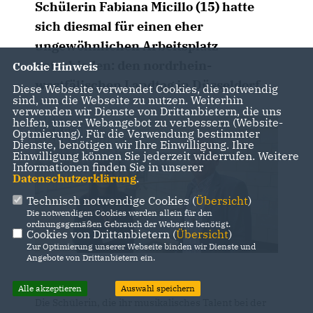
Schülerin Fabiana Micillo (15) hatte
sich diesmal für einen eher
ungewöhnlichen Arbeitsplatz
entschieden: den nordrhein-
Cookie Hinweis
westfälischen Landtag in Düsseldorf.
Diese Webseite verwendet Cookies, die notwendig
sind, um die Webseite zu nutzen. Weiterhin
verwenden wir Dienste von Drittanbietern, die uns
helfen, unser Webangebot zu verbessern (Website-
Optmierung). Für die Verwendung bestimmter
Dienste, benötigen wir Ihre Einwilligung. Ihre
Einwilligung können Sie jederzeit widerrufen. Weitere
Informationen finden Sie in unserer
Datenschutzerklärung
.
Technisch notwendige Cookies (
Übersicht
)
Die notwendigen Cookies werden allein für den
ordnungsgemäßen Gebrauch der Webseite benötigt.
Cookies von Drittanbietern (
Übersicht
)
Zur Optimierung unserer Webseite binden wir Dienste und
Angebote von Drittanbietern ein.
Alle akzeptieren
Auswahl speichern
Die Schülerin, die ihr musikalisches Talent bei der