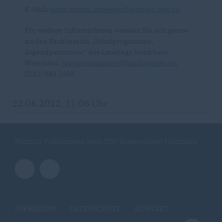
E-Mail:
team.martin.straesser@landtag.nrw.de
Für weitere Informationen wenden Sie sich gerne
an den Sachbereich „Schulprogramme,
Jugendparlament“ des Landtags Nordrhein-
Westfalen:
jugendparlament@landtag.nrw.de
;
0211/ 884 2450.
22.06.2022, 11:06 Uhr
Herzlich Willkommen beim CDU Kreisverband Mettmann
IMPRESSUM
DATENSCHUTZ
KONTAKT