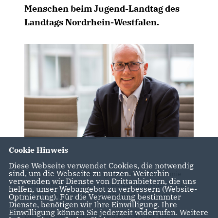
Menschen beim Jugend-Landtag des
Landtags Nordrhein-Westfalen.
Cookie Hinweis
Diese Webseite verwendet Cookies, die notwendig
sind, um die Webseite zu nutzen. Weiterhin
Sofern es die Entwicklung der Corona-Pandemie
verwenden wir Dienste von Drittanbietern, die uns
zulässt, findet der 12. Jugend-Landtag vom 27. bis
helfen, unser Webangebot zu verbessern (Website-
29. Oktober 2022 im Düsseldorfer Landtag statt.
Optmierung). Für die Verwendung bestimmter
Dienste, benötigen wir Ihre Einwilligung. Ihre
Einwilligung können Sie jederzeit widerrufen. Weitere
Dabei erleben Jugendliche die Arbeit der 196