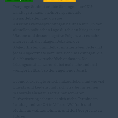
Der junge Student erlebte Sitzungen der CDU-
Landtagsfraktion, mehrere spannende
Plenardebatten und diverse
Ausschussvorbesprechungen hautnah mit. „In der
aktuellen politischen Lage durch den Krieg in der
Ukraine und dessen negative Folgen, war es sehr
interessant, die hitzigen Debatten der
Abgeordneten unmittelbar mitzuerleben. Jede und
jeder Abgeordnete bemühte sich um Lösungen, die
die Menschen wirtschaftlich entlasten. Die
Lösungsansätze waren dabei mal mehr und mal
weniger haltbar“, so der angehende Jurist.
Beeindruckt zeigte er sich mitzuerleben, mit wie viel
Einsatz und Leidenschaft sich Sträßer für seinen
Wahlkreis einsetzt. Trotz einer schweren
Fußverletzung scheute er sich nicht, Termine im
Landtag und vor Ort in Velbert, Wülfrath und
Mettmann wahrzunehmen, und dort Gespräche zu
führen.