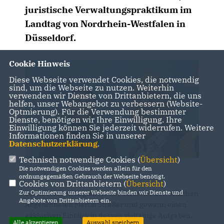
juristische Verwaltungspraktikum im
Landtag von Nordrhein-Westfalen in
Düsseldorf.
Cookie Hinweis
Diese Webseite verwendet Cookies, die notwendig
sind, um die Webseite zu nutzen. Weiterhin
verwenden wir Dienste von Drittanbietern, die uns
helfen, unser Webangebot zu verbessern (Website-
Optmierung). Für die Verwendung bestimmter
Dienste, benötigen wir Ihre Einwilligung. Ihre
Einwilligung können Sie jederzeit widerrufen. Weitere
Informationen finden Sie in unserer
Datenschutzerklärung
.
Technisch notwendige Cookies (
Übersicht
)
Die notwendigen Cookies werden allein für den
ordnungsgemäßen Gebrauch der Webseite benötigt.
Cookies von Drittanbietern (
Übersicht
)
Zur Optimierung unserer Webseite binden wir Dienste und
Sechs Wochen begleitete der Velberter den örtlichen
Angebote von Drittanbietern ein.
Abgeordneten Martin Sträßer und gewann einen
exklusiven Einblick in dessen vielfältige Aufgaben.
Alle akzeptieren
Auswahl speichern