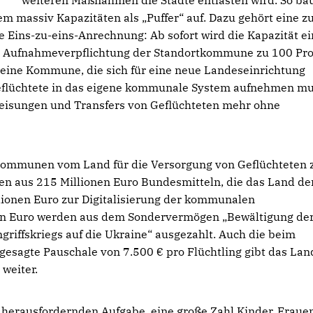
weiteren Maßnahmen die Städte entlasten wird. So ba
 massiv Kapazitäten als „Puffer“ auf. Dazu gehört eine 
e Eins-zu-eins-Anrechnung: Ab sofort wird die Kapazität ei
e Aufnahmeverpflichtung der Standortkommune zu 100 Pr
 eine Kommune, die sich für eine neue Landeseinrichtung
 Geflüchtete in das eigene kommunale System aufnehmen mu
uweisungen und Transfers von Geflüchteten mehr ohne
ommunen vom Land für die Versorgung von Geflüchteten 
n aus 215 Millionen Euro Bundesmitteln, die das Land de
lionen Euro zur Digitalisierung der kommunalen
en Euro werden aus dem Sondervermögen „Bewältigung de
ngriffskriegs auf die Ukraine“ ausgezahlt. Auch die beim
esagte Pauschale von 7.500 € pro Flüchtling gibt das Lan
weiter.
 herausfordernden Aufgabe, eine große Zahl Kinder, Fraue