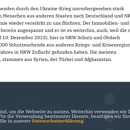
uchenden durch den Ukraine-Krieg unvorhergesehen stark
n Menschen aus anderen Staaten nach Deutschland und N
ie wieder verstärkt zu uns flüchten. Der Immobilien- und
reits angespannt und er ist es weiterhin, auch, weil die c
d 10. Dezember 2023), hier in NRW Schutz und Obdach
00 Schutzsu­chende aus anderen Kriegs- und Krisenregio
s Jahres in NRW Zuflucht gefunden haben. Die meis­ten
stammen aus Syrien, der Türkei und Afghanistan.
CDU NRW
nd, um die Webseite zu nutzen. Weiterhin verwenden wir Di
r die Verwendung bestimmter Dienste, benötigen wir Ihre 
CDU Deutschlands
 Sie in unserer
Datenschutzerklärung
.