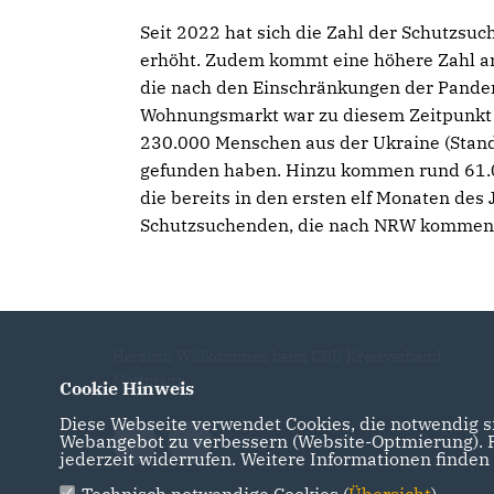
Seit 2022 hat sich die Zahl der Schutzs
erhöht. Zudem kommt eine höhere Zahl a
die nach den Einschränkungen der Pandem
Wohnungsmarkt war zu diesem Zeitpunkt be
230.000 Men­schen aus der Ukraine (Stan
gefunden haben. Hinzu kommen rund 61.0
die bereits in den ers­ten elf Monaten de
Schutzsuchenden, die nach NRW kommen, 
Herzlich Willkommen beim CDU Kreisverband
Mettmann
Cookie Hinweis
Diese Webseite verwendet Cookies, die notwendig si
Webangebot zu verbessern (Website-Optmierung). Fü
jederzeit widerrufen. Weitere Informationen finden