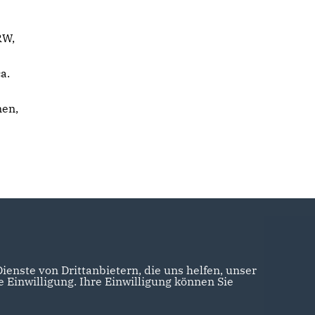
RW,
a.
nen,
enste von Drittanbietern, die uns helfen, unser
Einwilligung. Ihre Einwilligung können Sie