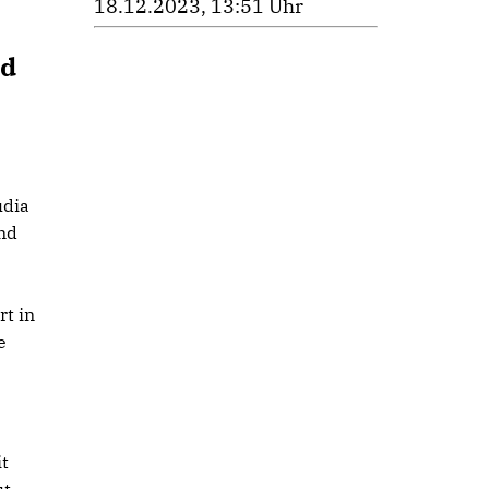
18.12.2023, 13:51 Uhr
nd
udia
und
rt in
e
t