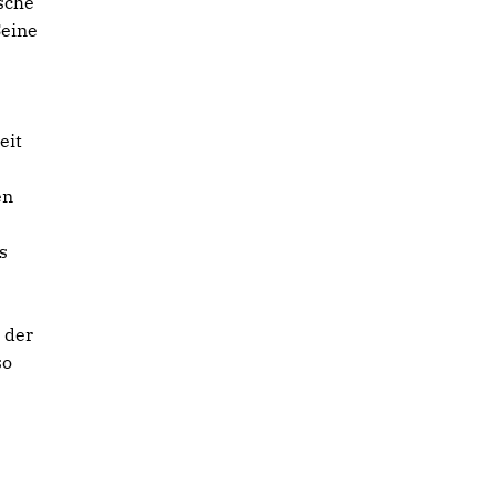
sche
Seine
eit
en
s
 der
so