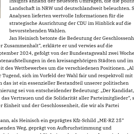
Insights anhand der neuesten Umfragen, die die politi
Landschaft in NRW und deutschlandweit beleuchten. 
Analysen lieferten wertvolle Informationen für die
strategische Ausrichtung der CDU im Hinblick auf die
bevorstehenden Wahlen.
Jan Heinisch betonte die Bedeutung der Geschlossenh
der Zusammenhalt“, erklärte er und verwies auf die
tember 2024, gefolgt von der Bundestagswahl zwei Woch
atenaufstellungen in den kreisangehörigen Städten und im
keit des Wettbewerbes um die verschiedenen Positionen. „Al
 Tugend, sich im Vorfeld der Wahl fair und respektvoll mit
das ist ein essenzieller Bestandteil unserer politischen
nierung sei von entscheidender Bedeutung: „Der Kandidat,
 das Vertrauen und die Solidarität aller Parteimitglieder“, 
er Einheit und der Geschlossenheit, die wir als Partei
ann, als Heinisch ein geprägtes Kfz-Schild „ME-RZ 25“
annenden Weg, geprägt von Aufbruchstimmung und