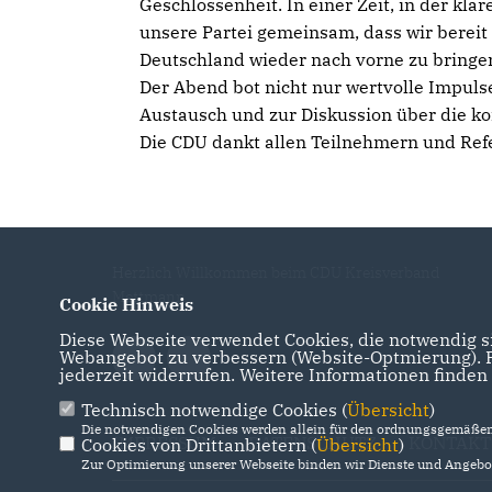
Geschlossenheit. In einer Zeit, in der kla
unsere Partei gemeinsam, dass wir berei
Deutschland wieder nach vorne zu bringen
Der Abend bot nicht nur wertvolle Impulse
Austausch und zur Diskussion über die 
Die CDU dankt allen Teilnehmern und Ref
Herzlich Willkommen beim CDU Kreisverband
Mettmann
Cookie Hinweis
Diese Webseite verwendet Cookies, die notwendig si
Webangebot zu verbessern (Website-Optmierung). Fü
jederzeit widerrufen. Weitere Informationen finden
Technisch notwendige Cookies (
Übersicht
)
Die notwendigen Cookies werden allein für den ordnungsgemäßen 
IMPRESSUM
DATENSCHUTZ
KONTAKT
Cookies von Drittanbietern (
Übersicht
)
Zur Optimierung unserer Webseite binden wir Dienste und Angebot