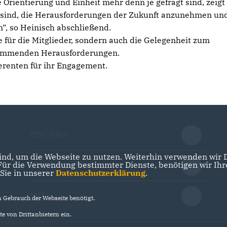
re Orientierung und Einheit mehr denn je gefragt sind, zeigt
t sind, die Herausforderungen der Zukunft anzunehmen un
“, so Heinisch abschließend.
 für die Mitglieder, sondern auch die Gelegenheit zum
kommenden Herausforderungen.
erenten für ihr Engagement.
CDU NRW
nd, um die Webseite zu nutzen. Weiterhin verwenden wir Di
r die Verwendung bestimmter Dienste, benötigen wir Ihre 
CDU Deutschlands
 Sie in unserer
Datenschutzerklärung
.
EVP
Gebrauch der Webseite benötigt.
e von Drittanbietern ein.