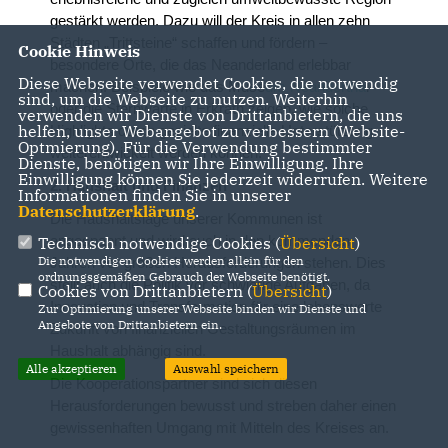
gestärkt werden. Dazu will der Kreis in allen zehn
Städten „Trittsteine“ schaffen und fördern –
Cookie Hinweis
besondere Orte, die das Neanderland erlebbar
Diese Webseite verwendet Cookies, die notwendig
machen. Beispiele wie das Muse
um Neandertha
l
sind, um die Webseite zu nutzen. Weiterhin
oder die Sternwarte in Erkrath zeigen, wie solche
verwenden wir Dienste von Drittanbietern, die uns
helfen, unser Webangebot zu verbessern (Website-
Highlights durch gezielte finanzielle Unterstützung
Optmierung). Für die Verwendung bestimmter
weiterentwickelt werden können.
Dienste, benötigen wir Ihre Einwilligung. Ihre
Einwilligung können Sie jederzeit widerrufen. Weitere
2. Haushalt und Finanzen
Informationen finden Sie in unserer
Datenschutzerklärung
.
Die Haushaltslage unserer Kommunen ist
angespannt und wird auch in den kommenden
Technisch notwendige Cookies (
Übersicht
)
Die notwendigen Cookies werden allein für den
Jahren vor großen Herausforderungen stehen. Dies
ordnungsgemäßen Gebrauch der Webseite benötigt.
stellt auch die Politik vor schwierige Aufgaben, da
Cookies von Drittanbietern (
Übersicht
)
Innovation und Transformation für eine lebenswerte
Zur Optimierung unserer Webseite binden wir Dienste und
Angebote von Drittanbietern ein.
Zukunft von finanziellen Gestaltungsräumen im
Haushalt abhängig sind.
Alle akzeptieren
Auswahl speichern
Die Kooperationspartner sind sich diesen
Herausforderungen bewusst und streben daher einen
gewissenhaften Umgang mit Mitteln des Kreises an.