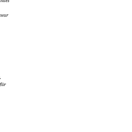
andes
zwar
,
für