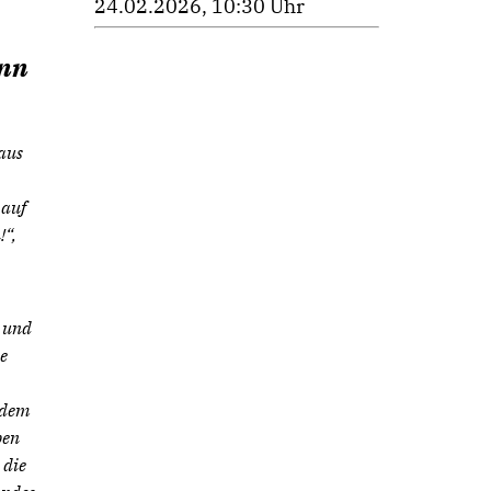
24.02.2026, 10:30 Uhr
ann
aus
 auf
!“,
 und
e
 dem
ben
 die