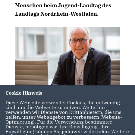
Menschen beim Jugend-Landtag des
Landtags Nordrhein-Westfalen.
Cookie Hinweis
Diese Webseite verwendet Cookies, die notwendig
sind, um die Webseite zu nutzen. Weiterhin
Sofern es die Entwicklung der Corona-Pandemie
verwenden wir Dienste von Drittanbietern, die uns
zulässt, findet der 12. Jugend-Landtag vom 27. bis
helfen, unser Webangebot zu verbessern (Website-
29. Oktober 2022 im Düsseldorfer Landtag statt.
Optmierung). Für die Verwendung bestimmter
Dienste, benötigen wir Ihre Einwilligung. Ihre
Einwilligung können Sie jederzeit widerrufen. Weitere
Dabei erleben Jugendliche die Arbeit der 196