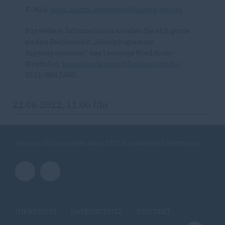
E-Mail:
team.martin.straesser@landtag.nrw.de
Für weitere Informationen wenden Sie sich gerne
an den Sachbereich „Schulprogramme,
Jugendparlament“ des Landtags Nordrhein-
Westfalen:
jugendparlament@landtag.nrw.de
;
0211/ 884 2450.
22.06.2022, 11:06 Uhr
Herzlich Willkommen beim CDU Kreisverband Mettmann
IMPRESSUM
DATENSCHUTZ
KONTAKT